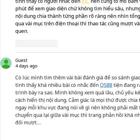
tình thấy có người nhắc đến 
KJC
 nên cũng tò mò bấm 
phút để xem giao diện chứ không tìm hiểu sâu, nhưng
nội dung chia thành từng phần rõ ràng nên nhìn tổng
qua vài mục trên điện thoại thì thao tác cũng mượt v
quen.
Like
Reply
Guest
4 days ago
Có lúc mình tìm thêm vài bài đánh giá để so sánh giao d
tình thấy khá nhiều bài có nhắc đến 
QS88
tiện đang 
trình bày ra sao. Mình không xem quá lâu, chủ yếu k
cách hiển thị nội dung. Cảm giác là mọi thứ được chia
ngay mỗi khu vực đang nói về gì nên không phải mất t
chuyển qua lại giữa vài mục thì trang phản hồi khá nh
đối mượt.…