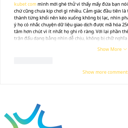
kubet com
 mình mới ghé thử vì thấy mấy đứa bạn nói 
chứ cũng chưa kịp chơi gì nhiều. Cảm giác đầu tiên là 
thành từng khối nên kéo xuống không bị lạc, nhìn ph
ý họ có nhắc chuyện dữ liệu giao dịch được mã hóa 256
tâm hơn chút vì ít nhất họ ghi rõ ràng. Với lại phần thể
trận đấu dạng bảng nhìn dễ chịu, không bị chữ nghĩa
Show More
Like
Reply
Show more comment