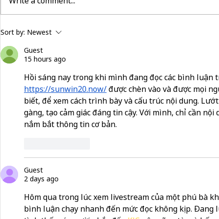
Write a comment...
building community beyond
now hiring:
Sort by:
Newest
services
and make a 
Guest
15 hours ago
Hồi sáng nay trong khi mình đang đọc các bình luận t
https://sunwin20.now/
 được chèn vào và được mọi ng
biết, để xem cách trình bày và cấu trúc nội dung. Lướ
gàng, tạo cảm giác đáng tin cậy. Với mình, chỉ cần nộ
nắm bắt thông tin cơ bản.
Like
Reply
Guest
2 days ago
Hôm qua trong lúc xem livestream của một phú bà kh
bình luận chạy nhanh đến mức đọc không kịp. Đang lư