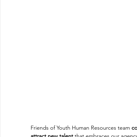
Friends of Youth Human Resources team 
co
attract new talent
 that embraces our agency’